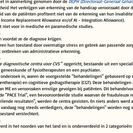
iet in aanmerking genomen door de
DGPH (Directoraat-Generaal Gehan
heid.
Het verkrijgen van erkenning van de handicap veroorzaakt door d
van de patiënten profiteert niet van de erkenning van hun invaliditei
- Income Replacement Allowance en/of AI - Integration Allowance).
t niet voor in medische en paramedische studies.
.
 voordat ze de diagnose krijgen.
ren hun toestand door overmatige stress en gebrek aan passende zorg
t ontbreken van administratieve erkenning.
.
re diagnostische centra voor CVS
" opgericht, bestaande uit een speciali
e geneeskunde of fysiotherapeuten en een psychiater.
 onderzoek in, waren de voorgestelde "behandelingen" gebaseerd op re
fentherapie) en cognitieve gedragstherapie (CGT). Deze behandelingen zi
an ME en veroorzaken ernstige gevolgen bij patiënten.
Dit behandelvoo
de "PACE Trial", een bevooroordeelde studie waarvan de frauduleuze re
llende resultaten", werden de centra gesloten. En niets anders werd 
e vandaag nog steeds verdedigers, deze "behandelingen" worden nog s
estand verslechtert.
.
eerd in het noorden van het land en is onderverdeeld in 2 categorieën