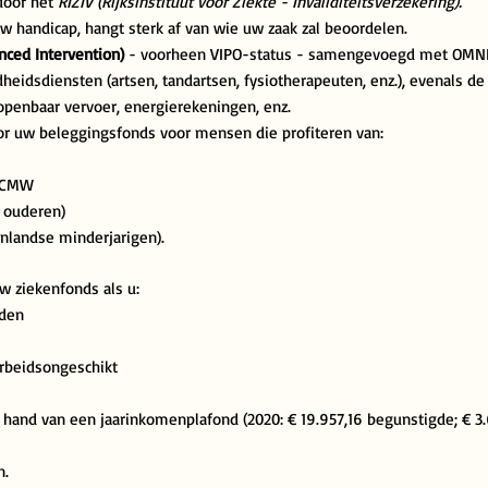
door het
RIZIV (Rijksinstituut voor Ziekte - Invaliditeitsverzekering).
 handicap, hangt sterk af van wie uw zaak zal beoordelen.
ced Intervention)
- voorheen VIPO-status - samengevoegd met OMNI
dheidsdiensten (artsen, tandartsen, fysiotherapeuten, enz.), evenals d
 openbaar vervoer, energierekeningen, enz.
r uw beleggingsfonds voor mensen die profiteren van:
 OCMW
 ouderen)
nlandse minderjarigen).
w ziekenfonds als u:
rden
arbeidsongeschikt
hand van een jaarinkomenplafond (2020: € 19.957,16
begunstigde; € 3
n.