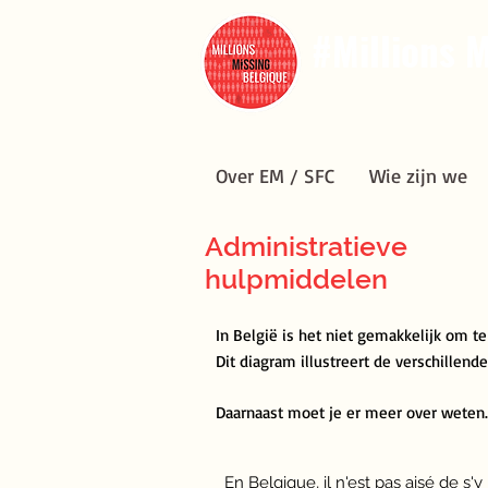
#Millions M
Over EM / SFC
Wie zijn we
Over EM / SFC
Wie zijn we
Administratieve
hulpmiddelen
In België is het niet gemakkelijk om te
Dit diagram illustreert de verschillend
Daarnaast moet je er meer over weten.
En Belgique, il n'est pas aisé de s'y