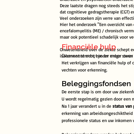
Deze laatste dragen nog steeds het s
dat cognitieve gedragstherapie (CGT) en
Veel onderzoeken zijn verre van effect
Hier het onderzoek "Een overzicht van 
encefalomyelitis (ME) / chronisch verm
maar ook potentieel schadelijk voor v
Financiële hulp
Onwetendheid over de ziekte schept ee
Daarnaast moet je er meer over
isolement terecht, zonder enige steun
Het verkrijgen van financiële hulp of
vechten voor erkenning.
Beleggingsfondsen
De eerste stap is om
door uw ziekenf
U wordt regelmatig gezien door een 
Na 1 jaar verandert u in de
status van
erkenning van arbeidsongeschiktheid
professionele status en uw inkomen 