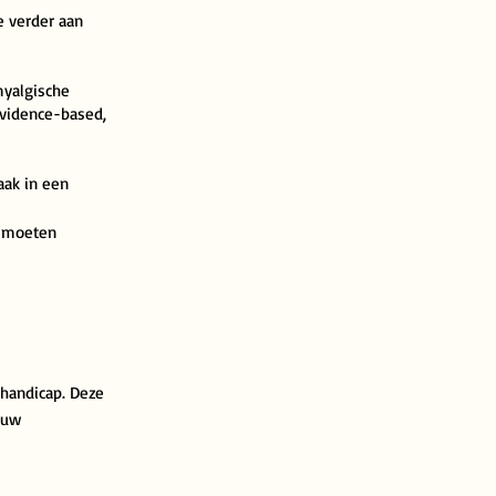
e verder aan
myalgische
evidence-based,
aak in een
u moeten
handicap. Deze
 uw