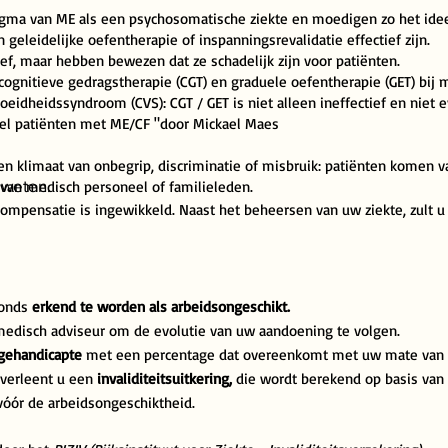
tigma van ME als een psychosomatische ziekte en moedigen zo het ide
 geleidelijke oefentherapie of inspanningsrevalidatie effectief zijn.
ief, maar hebben bewezen dat ze schadelijk zijn voor patiënten.
cognitieve gedragstherapie (CGT) en graduele oefentherapie (GET) bij 
oeidheidssyndroom (CVS): CGT / GET is niet alleen ineffectief en niet 
eel patiënten met ME/CF "door Mickael Maes
n klimaat van onbegrip, discriminatie of misbruik: patiënten komen v
 weten.
 van medisch personeel of familieleden.
 compensatie is ingewikkeld. Naast het beheersen van uw ziekte, zult 
onds
erkend te worden als arbeidsongeschikt.
medisch adviseur om de evolutie van uw aandoening te volgen.
 gehandicapte
met een percentage dat overeenkomt met uw mate van 
 verleent u een
invaliditeitsuitkering,
die wordt berekend op basis van
vóór de arbeidsongeschiktheid.