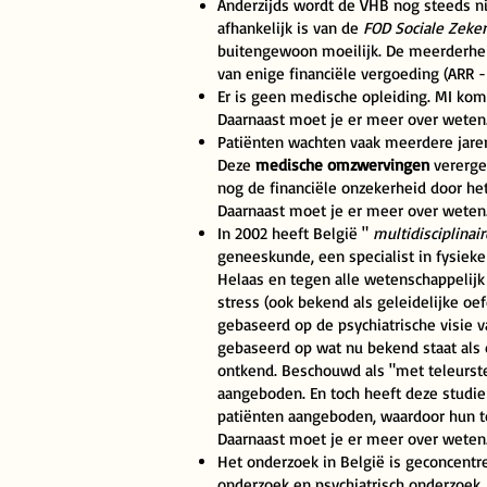
Anderzijds wordt de VHB nog steeds n
afhankelijk is van de
FOD Sociale Zeker
buitengewoon moeilijk. De meerderheid 
van enige financiële vergoeding (ARR 
Er is geen medische opleiding. MI kom
Daarnaast moet je er meer over weten
Patiënten wachten vaak meerdere jaren
Deze
medische omzwervingen
vererge
nog de financiële onzekerheid door he
Daarnaast moet je er meer over weten
In 2002 heeft België "
multidisciplinai
geneeskunde, een specialist in fysiek
Helaas en tegen alle wetenschappelijk
stress (ook bekend als geleidelijke oe
gebaseerd op de psychiatrische visie v
gebaseerd op wat nu bekend staat als 
ontkend.
Beschouwd als "met teleurste
aangeboden.
En toch heeft deze studi
patiënten aangeboden, waardoor hun to
Daarnaast moet je er meer over weten
Het onderzoek in België is geconcentr
onderzoek en psychiatrisch onderzoek.