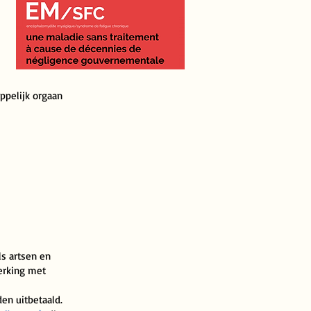
ppelijk orgaan
ls artsen en
erking met
den uitbetaald.