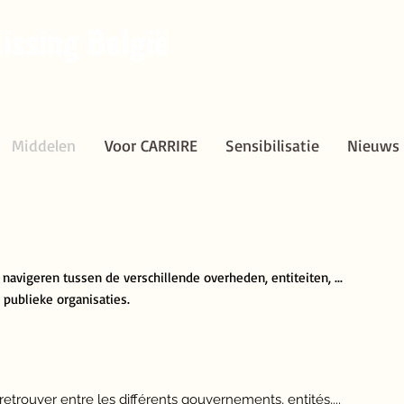
issing België
Middelen
Voor CARRIRE
Sensibilisatie
Nieuws
Middelen
Voor CARRIRE
Sensibilisatie
Nieuws
 navigeren tussen de verschillende overheden, entiteiten, ...
e publieke organisaties.
 retrouver entre les différents gouvernements, entités,...