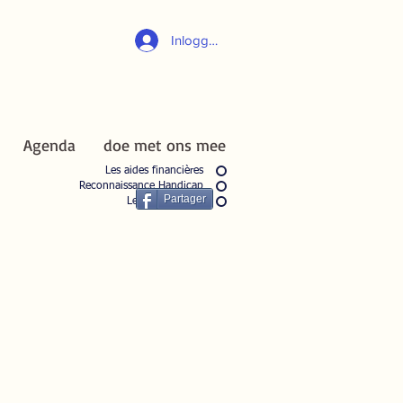
Inloggen
Haut de page
Agenda
doe met ons mee
Agenda
doe met ons mee
l'E.M. en Belgique
Les aides financières
Reconnaissance Handicap
Partager
Les associations