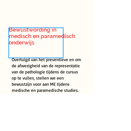
Bewustwording in
medisch en paramedisch
onderwijs
Overtuigd van het preventieve en om
de afwezigheid van de representatie
van de pathologie tijdens de cursus
op te vullen, stellen we een
bewustzijn voor aan ME tijdens
medische en paramedische studies.
Inhoud:
Definitie van ME en diagnostische
criteria
Presentatie van de belangrijkste
vorderingen in het wetenschappelijk