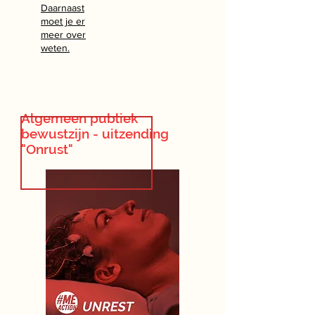
Daarnaast
moet je er
meer over
weten.
Algemeen publiek
bewustzijn - uitzending
"Onrust"