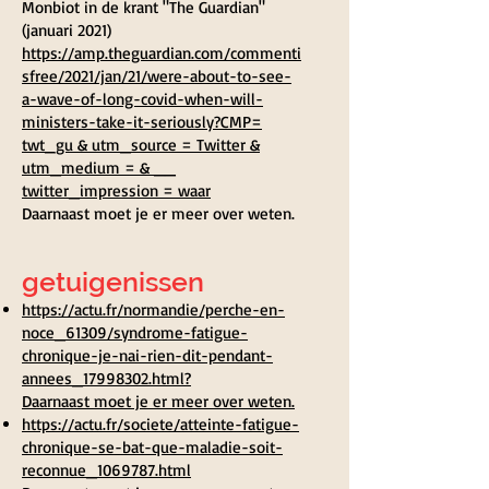
Monbiot in de krant "The Guardian"
(januari 2021)
https://amp.theguardian.com/commenti
sfree/2021/jan/21/were-about-to-see-
a-wave-of-long-covid-when-will-
ministers-take-it-seriously?CMP=
twt_gu & utm_source = Twitter &
utm_medium = & __
twitter_impression = waar
Daarnaast moet je er meer over weten.
getuigenissen
https://actu.fr/normandie/perche-en-
noce_61309/syndrome-fatigue-
chronique-je-nai-rien-dit-pendant-
annees_17998302.html?
Daarnaast moet je er meer over weten.
https://actu.fr/societe/atteinte-fatigue-
chronique-se-bat-que-maladie-soit-
reconnue_1069787.html