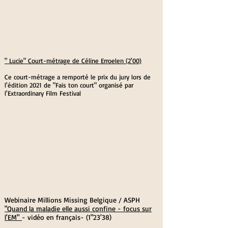
" Lucie" Court-métrage de Céline Erroelen (2'00)
Ce court-métrage a remporté le prix du jury lors de
l'édition 2021 de "Fais ton court" organisé par
l'Extraordinary Film Festival
Webinaire Millions Missing Belgique / ASPH
"Quand la maladie elle aussi confine - focus sur
l'EM"
- vidéo en français- (1"23'38)