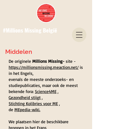
#Millions Missing België
Middelen
De originele
Millions Missing-
site -
https://millionsmissing.meaction.net/
is
in het Engels,
evenals de meeste onderzoeks- en
studiepublicaties, maar ook de meest
bekende fora:
Science4ME
,
Gezondheid stijgt
,
Stichting Kolibries voor ME
,
de
MEpedia-wiki.
We plaatsen hier de beschikbare
bronnen in het Frans